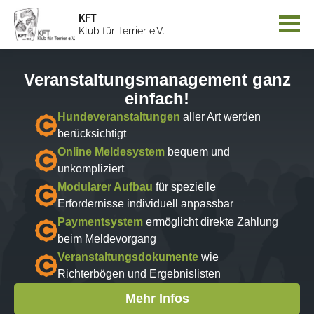
KFT
Klub für Terrier e.V.
Veranstaltungsmanagement ganz
einfach!
Hundeveranstaltungen
aller Art werden
berücksichtigt
Online Meldesystem
bequem und
unkompliziert
Modularer Aufbau
für spezielle
Erfordernisse individuell anpassbar
Paymentsystem
ermöglicht direkte Zahlung
beim Meldevorgang
Veranstaltungsdokumente
wie
Richterbögen und Ergebnislisten
Mehr Infos