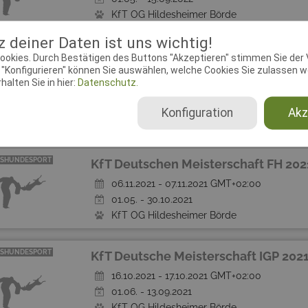
KfT OG Hildesheimer Börde
Airedale Terrier
 deiner Daten ist uns wichtig!
ookies. Durch Bestätigen des Buttons "Akzeptieren" stimmen Sie der
SHUNDESPORT
"Konfigurieren" können Sie auswählen, welche Cookies Sie zulassen wo
Winterprüfung OV Vorde
ABGESAGT
alten Sie in hier:
Datenschutz.
07.11.2021 GMT+02:00
15.09. - 31.10.2021
Konfiguration
Akz
OV VORDEREIFEL
SHUNDESPORT
KfT Deutschen Meisterschaft FH 202
06.11.2021 - 07.11.2021 GMT+02:00
01.05. - 30.10.2021
KfT OG Hildesheimer Börde
SHUNDESPORT
KfT Deutsche Meisterschaft IGP 202
16.10.2021 - 17.10.2021 GMT+02:00
01.06. - 13.09.2021
KfT OG Hildesheimer Börde