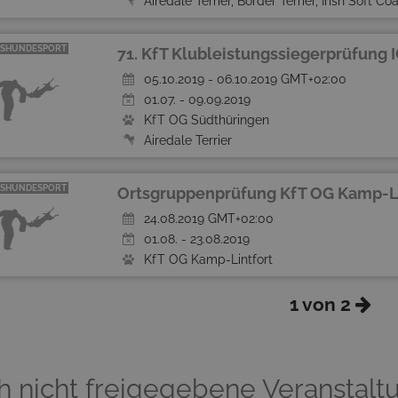
Airedale Terrier, Border Terrier, Irish Soft Coated Wheaten Terrier, Yorkshire Terrie
SHUNDESPORT
71. KfT Klubleistungssiegerprüfung I
05.10.2019 - 06.10.2019 GMT+02:00
01.07. - 09.09.2019
KfT OG Südthüringen
Airedale Terrier
SHUNDESPORT
Ortsgruppenprüfung KfT OG Kamp-Li
24.08.2019 GMT+02:00
01.08. - 23.08.2019
KfT OG Kamp-Lintfort
1 von 2
 nicht freigegebene Veranstalt