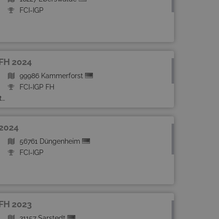
FCI-IGP
 FH 2024
99986 Kammerforst
FCI-IGP FH
t
 2024
56761 Düngenheim
FCI-IGP
 FH 2023
31157 Sarstedt