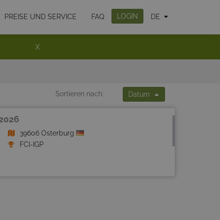
LOGIN
PREISE UND SERVICE
FAQ
DE
X
Sortieren nach:
Datum
 2026
39606 Osterburg
FCI-IGP