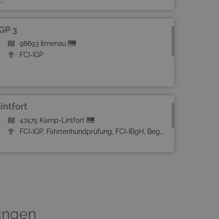
r
GP 3
98693 Ilmenau
FCI-IGP
ntfort
47475 Kamp-Lintfort
FCI-IGP, Fährtenhundprüfung, FCI-IBgH, Begleithundprüfung
ungen