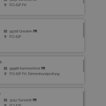
FCI-IGP FH
99718 Greußen
FCI-IGP
2
99986 Kammerforst
FCI-IGP FH, Fährtenhundprüfung
2
31157 Sarstedt
FCI-IGP