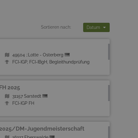
Sortieren nach:
Datum
49504 ;:Lotte - Osterberg
FCI-IGP, FCI-IBgH, Begleithundprüfung
 FH 2025
31157 Sarstedt
FCI-IGP FH
P 2025/DM-Jugendmeisterschaft
16227 Eberswalde