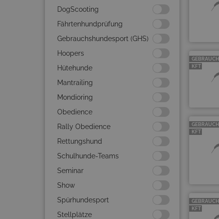
DogScooting
Fährtenhundprüfung
Gebrauchshundesport (GHS)
Hoopers
GEBRAUCH
KFT
Hütehunde
Mantrailing
Mondioring
Obedience
GEBRAUCH
Rally Obedience
KFT
Rettungshund
Schulhunde-Teams
Seminar
Show
Spürhundesport
GEBRAUCH
KFT
Stellplätze