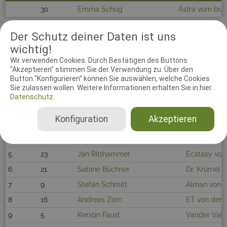
30
Emma Schug
Astra vom bun
Der Schutz deiner Daten ist uns
wichtig!
FCI-IGP 3
Wir verwenden Cookies. Durch Bestätigen des Buttons
"Akzeptieren" stimmen Sie der Verwendung zu. Über den
Rang
Kat.Nr.
Hundeführer
Verband
Hund
Button "Konfigurieren" können Sie auswählen, welche Cookies
Sie zulassen wollen. Weitere Informationen erhalten Sie in hier:
1
29
Nele Burmeister
Ronny-Ruper
Datenschutz.
2
2
Sven Koza
Energy-Pea 
Konfiguration
Akzeptieren
3
4
Andreas Weithaas
Fynn vom Ro
4
10
Stefanie Metzler
Leopold vom
5
23
Jan Ritthammer
Ecstasy von
6
21
Sabine Büchner
Dr. Krümel 
7
9
Stefan Schmitt
Alman von d
8
16
Andreas Zorn
ET von der 
9
5
Kerstin Faust
Vander Valk