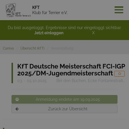
KFT
Klub für Terrier e.V.
Du bist ausgeloggt. Ergebnisse sind nur eingeloggt sichtbar.
Jetzt einloggen
X
Caniva
Übersicht (KfT)
Veranstaltung
KfT Deutsche Meisterschaft FCI-IGP
2025/DM-Jugendmeisterschaft
03. - 05.10.2025
Bei den Buchen, Ecke Fontanestraße, 16227 Eberswalde
Anmeldung endete am 19.09.2025
Zurück zur Übersicht