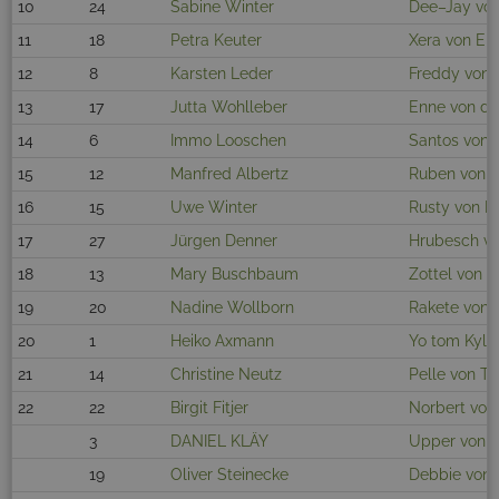
10
24
Sabine Winter
Dee–Jay von
11
18
Petra Keuter
Xera von Eri
12
8
Karsten Leder
Freddy von 
13
17
Jutta Wohlleber
Enne von de
14
6
Immo Looschen
Santos von 
15
12
Manfred Albertz
Ruben von E
16
15
Uwe Winter
Rusty von E
17
27
Jürgen Denner
Hrubesch v
18
13
Mary Buschbaum
Zottel von E
19
20
Nadine Wollborn
Rakete von 
20
1
Heiko Axmann
Yo tom Kyle
21
14
Christine Neutz
Pelle von Th
22
22
Birgit Fitjer
Norbert von
3
DANIEL KLÄY
Upper von E
19
Oliver Steinecke
Debbie von 