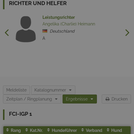
RICHTER UND HELFER
Leistungsrichter
Angelika (Charlie) Heimann
Deutschland
A
Meldeliste
Katalognummer
Zeitplan / Ringplanung
Ergebnisse
Drucken
FCI-IGP 1
Rang
Kat.Nr.
Hundeführer
Verband
Hund