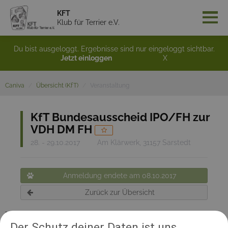
KFT
Klub für Terrier e.V.
Du bist ausgeloggt. Ergebnisse sind nur eingeloggt sichtbar.
Jetzt einloggen
X
Caniva
Übersicht (KfT)
Veranstaltung
KfT Bundesausscheid IPO/FH zur
VDH DM FH
28. - 29.10.2017
Am Klärwerk, 31157 Sarstedt
Anmeldung endete am 08.10.2017
Zurück zur Übersicht
Teilnehmerinformation:
Der Schutz deiner Daten ist uns
Bundesausscheid