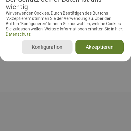
wichtig!
Wir verwenden Cookies. Durch Bestätigen des Buttons
"Akzeptieren" stimmen Sie der Verwendung zu. Über den
RICHTER UND HELFER
Button "Konfigurieren" können Sie auswählen, welche Cookies
Sie zulassen wollen. Weitere Informationen erhalten Sie in hier:
Datenschutz.
Leistungsrichter
Thomas Schuler
Konfiguration
Akzeptieren
Deutschland